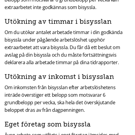
extraarbetet inte godkännas som bisyssla.
Utökning av timmar i bisysslan
Om du utökar antalet arbetade timmar i din godkända
bisyssla under pågående arbetslöshet upphör
extraarbetet att vara bisyssla. Du får då ett beslut om
avslag på din bisyssla och du måste fortsättningsvis
deklarera alla arbetade timmar på dina tidrapporter.
Utökning av inkomst i bisysslan
Om inkomsten från bisysslan efter arbetslöshetens
inträde överstiger ett belopp som motsvarar 6
grundbelopp per vecka, ska hela det överskjutande
beloppet dras av från dagpenningen.
Eget företag som bisyssla
Även arbete som utförts i eget företag jämsides med