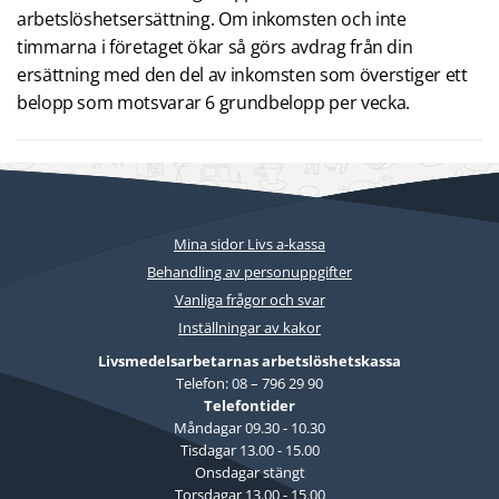
arbetslöshetsersättning. Om inkomsten och inte
timmarna i företaget ökar så görs avdrag från din
ersättning med den del av inkomsten som överstiger ett
belopp som motsvarar 6 grundbelopp per vecka.
Mina sidor Livs a-kassa
Behandling av personuppgifter
Vanliga frågor och svar
Inställningar av kakor
Livsmedelsarbetarnas arbetslöshetskassa
Telefon: 08 – 796 29 90
Telefontider
Måndagar 09.30 - 10.30
Tisdagar 13.00 - 15.00
Onsdagar stängt
Torsdagar 13.00 - 15.00