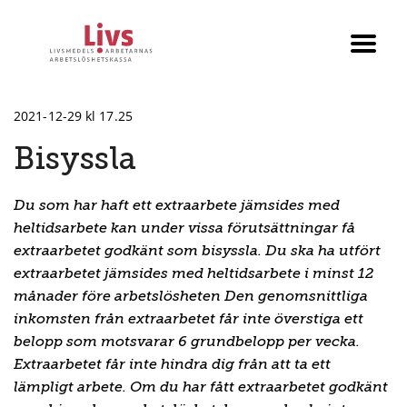
Till startsidan
Växla
menyn
2021-12-29 kl 17.25
Bisyssla
Du som har haft ett extraarbete jämsides med
heltidsarbete kan under vissa förutsättningar få
extraarbetet godkänt som bisyssla. Du ska ha utfört
extraarbetet jämsides med heltidsarbete i minst 12
månader före arbetslösheten Den genomsnittliga
inkomsten från extraarbetet får inte överstiga ett
belopp som motsvarar 6 grundbelopp per vecka.
Extraarbetet får inte hindra dig från att ta ett
lämpligt arbete. Om du har fått extraarbetet godkänt