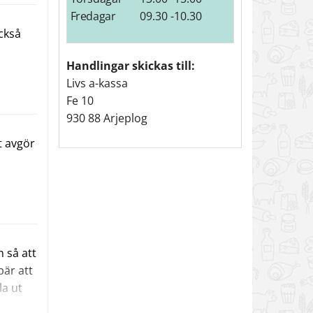
Fredagar
09.30 -10.30
också
Handlingar skickas till:
Livs a-kassa
Fe 10
930 88 Arjeplog
t avgör
ing
den
för att
man
 man
n så att
 men
bär att
la ut
te
 gör