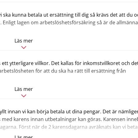
ska kunna betala ut ersättning till dig så krävs det att du 
r. Enligt lagen om arbetslöshetsförsäkring så är de allmänna
Läs mer
om
De
de på Arbetsförmedlingen,
allmänna
från att ta arbete och i övrigt stå till arbetsmarknadens
villkoren
t ytterligare villkor. Det kallas för inkomstvillkoret och de
rbetslösheten för att du ska ha rätt till ersättning från
l ersättning som bestämmer att man bara har rätt till ersättn
Läs mer
om
.
kallas för ramtid. Det är vanligtvis de 12 månaderna innan 
Inkomstvillkor
ed, men i vissa fall kan vi behöva gå längre bakåt i tiden 
re arbetslöshetsförsäkringen så känner man säker igen att 
er föräldraledig men kan ibland även bero på studier och att
yllt innan vi kan börja betala ut dina pengar. Det är nämlige
 till ersättning. I lagtext är de formulerade lite annorlunda
as med karens innan utbetalningar kan göras. Karensen inne
dagarna. Först när de 2 karensdagarna avräknats kan vi beta
 är att du under ramtiden behöver ha haft inkomst från arbe
 vara arbetslös och beredd att ta arbete. Inte bara när man
Läs mer
om