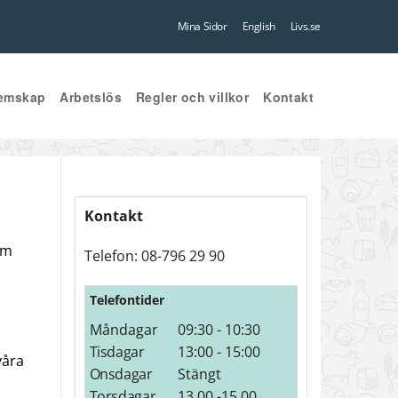
Mina Sidor
English
Livs.se
emskap
Arbetslös
Regler och villkor
Kontakt
Kontakt
om
Telefon: 08-796 29 90
Telefontider
Måndagar
09:30 - 10:30
Tisdagar
13:00 - 15:00
våra
Onsdagar
Stängt
Torsdagar
13.00 -15.00