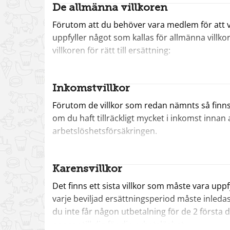
De allmänna villkoren
Förutom att du behöver vara medlem för att vi 
uppfyller något som kallas för allmänna villko
villkoren för rätt till ersättning:
att man ska ha fyllt 20 år,
att man ska vara anmäld som arbetssökan
Inkomstvillkor
att man ska vara arbetsför och inte hindrad 
Förutom de villkor som redan nämnts så finns et
förfogande.
om du haft tillräckligt mycket i inkomst innan a
arbetslöshetsförsäkringen.
Det är även de allmänna villkoren för rätt til
fram tills månadsskiftet innan man fyller 67 år
Den tid innan arbetslösheten som vi tittar på 
månad som du ansöker om ersättning från och m
Karensvillkor
För den som har ersättning enligt den tidiga
räkna. Det är vanligast när man varit sjuk ell
Det finns ett sista villkor som måste vara uppf
behöver uppfylla grundvillkoren för att ha rätt
haft företag.
varje beviljad ersättningsperiod måste inled
handlar till stor del om samma princip;
du inte får någon utbetalning för de 2 första 
Huvudregeln för att uppfylla inkomstvillkoret
Den som är söker arbetslöshetsersättning ska
pengar till dig för din arbetslöshet.