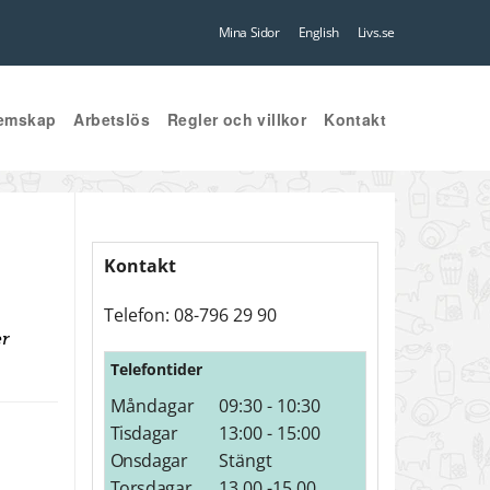
Mina Sidor
English
Livs.se
emskap
Arbetslös
Regler och villkor
Kontakt
Kontakt
Telefon: 08-796 29 90
er
Telefontider
Måndagar
09:30 - 10:30
Tisdagar
13:00 - 15:00
Onsdagar
Stängt
Torsdagar
13.00 -15.00