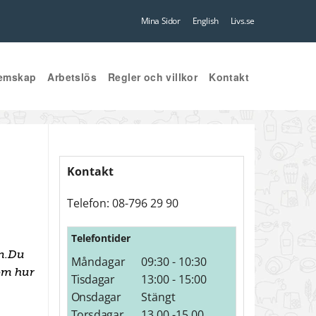
Mina Sidor
English
Livs.se
emskap
Arbetslös
Regler och villkor
Kontakt
Kontakt
Telefon: 08-796 29 90
Telefontider
en.Du
Måndagar
09:30 - 10:30
 om hur
Tisdagar
13:00 - 15:00
Onsdagar
Stängt
Torsdagar
13.00 -15.00