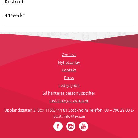
Kostnad
44 596 kr
Om Livs
Nyhetsarkiv
Kontakt
Press
Lediga jobb
Så hanteras personuppgifter
Inställningar av kakor
Upplandsgatan 3, Box 1156, 111 81 Stockholm Telefon: 08 – 796 29 00 E-
post: info@livs.se
Facebook
Instagram
YouTube