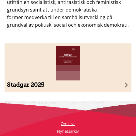
utifrån en socialistisk, antirasistisk och feministisk
grundsyn samt att under demokratiska
former medverka till en samhällsutveckling på
grundval av politisk, social och ekonomisk demokrati.
Stadgar 2025
,
Öppnas
i
ny
Om Livs
flik
Nyhetsarkiv