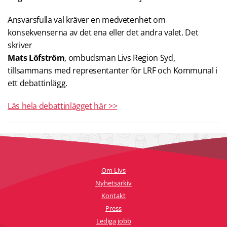
Ansvarsfulla val kräver en medvetenhet om
konsekvenserna av det ena eller det andra valet. Det
skriver
Mats Löfström
, ombudsman Livs Region Syd,
tillsammans med representanter för LRF och Kommunal i
ett debattinlägg.
Läs hela debattinlägget här >>
Om Livs
Nyhetsarkiv
Kontakt
Press
Lediga jobb