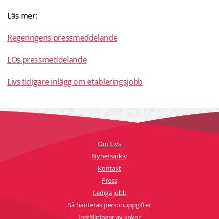
Läs mer:
Regeringens pressmeddelande
LOs pressmeddelande
Livs tidigare inlägg om etableringsjobb
Om Livs
Nyhetsarkiv
Kontakt
Press
Lediga jobb
Så hanteras personuppgifter
Inställningar av kakor