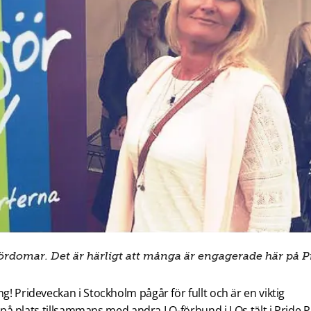
 fördomar. Det är härligt att många är engagerade här på P
g! Prideveckan i Stockholm pågår för fullt och är en viktig
ns på plats tillsammans med andra LO-förbund i LOs tält i Pride P