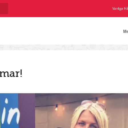
Vanliga fr
M
omar!