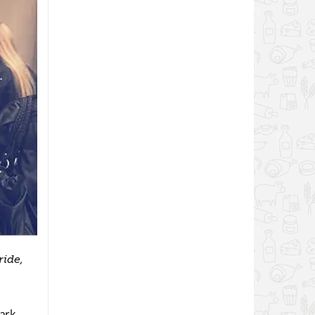
ride,
ark,