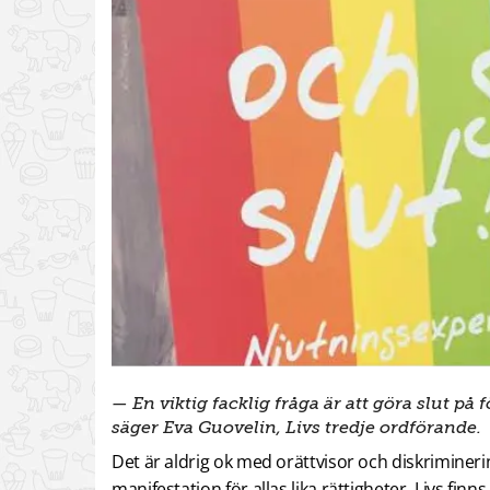
— En viktig facklig fråga är att göra slut på
säger Eva Guovelin, Livs tredje ordförande.
Det är aldrig ok med orättvisor och diskriminerin
manifestation för allas lika rättigheter. Livs fin