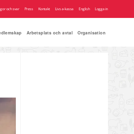
ågor och svar
Press
Kontakt
Livs a-kassa
English
Logga in
edlemskap
Arbetsplats och avtal
Organisation