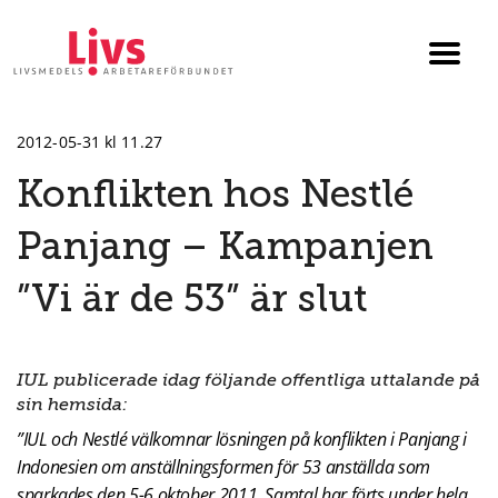
Till startsidan
Växla
menyn
2012-05-31 kl 11.27
Konflikten hos Nestlé
Panjang – Kampanjen
”Vi är de 53” är slut
IUL publicerade idag följande offentliga uttalande på
sin hemsida:
”IUL och Nestlé välkomnar lösningen på konflikten i Panjang i
Indonesien om anställningsformen för 53 anställda som
sparkades den 5-6 oktober 2011. Samtal har förts under hela