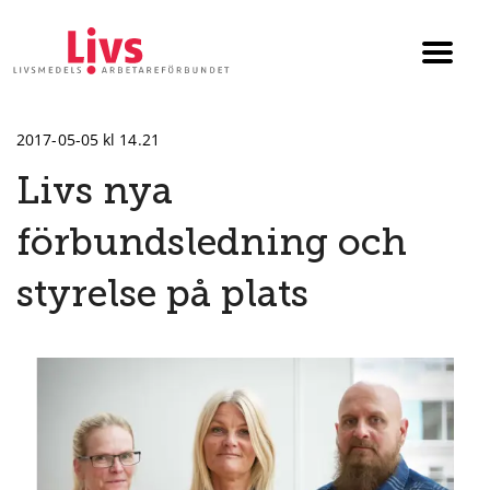
Till startsidan
Växla
menyn
2017-05-05 kl 14.21
Livs nya
förbundsledning och
styrelse på plats