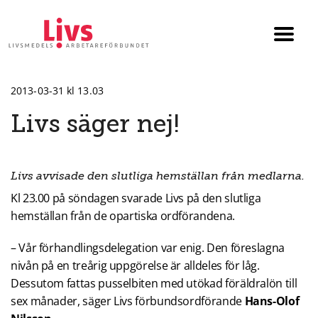
Till startsidan
Växla
menyn
2013-03-31 kl 13.03
Livs säger nej!
Livs avvisade den slutliga hemställan från medlarna.
Kl 23.00 på söndagen svarade Livs på den slutliga
hemställan från de opartiska ordförandena.
– Vår förhandlingsdelegation var enig. Den föreslagna
nivån på en treårig uppgörelse är alldeles för låg.
Dessutom fattas pusselbiten med utökad föräldralön till
sex månader, säger Livs förbundsordförande
Hans-Olof