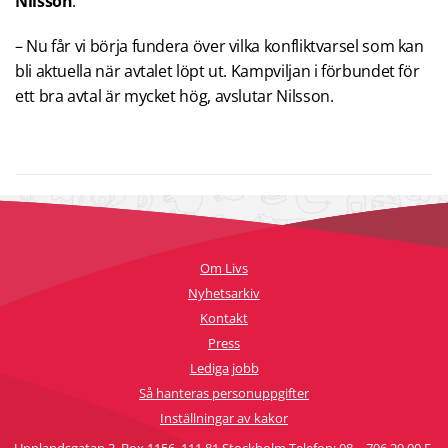
Nilsson
.
– Nu får vi börja fundera över vilka konfliktvarsel som kan
bli aktuella när avtalet löpt ut. Kampviljan i förbundet för
ett bra avtal är mycket hög, avslutar Nilsson.
Om Livs
Nyhetsarkiv
Kontakt
Press
Lediga jobb
Så hanteras personuppgifter
Inställningar av kakor
Upplandsgatan 3, Box 1156, 111 81 Stockholm Telefon: 08 – 796 29 00 E-