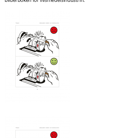
bilderboken för livsmedelsindustrin.