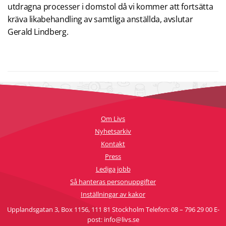
utdragna processer i domstol då vi kommer att fortsätta
kräva likabehandling av samtliga anställda, avslutar
Gerald Lindberg.
Om Livs
Nyhetsarkiv
Kontakt
Press
Lediga jobb
Så hanteras personuppgifter
Inställningar av kakor
Upplandsgatan 3, Box 1156, 111 81 Stockholm Telefon: 08 – 796 29 00 E-
post: info@livs.se