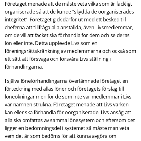
Företaget menade att de måste veta vilka som är fackligt
organiserade så att de kunde ”skydda de oorganiserades
integritet”. Företaget gick därför ut med ett besked till
cheferna att tillfråga alla anställda, även Livsmedlemmar,
om de vill att facket ska förhandla för dem och se deras
lön eller inte. Detta upplevde Livs som en
föreningsrättskränkning av medlemmarna och också som
ett sätt att försvaga och försvåra Livs ställning i
förhandlingarna.
I själva löneförhandlingarna överlämnade företaget en
förteckning med allas löner och företagets förslag till
löneökningar men för de som inte var medlemmar i Livs
var namnen strukna. Företaget menade att Livs varken
kan eller ska förhandla för oorganiserade. Livs ansåg att
alla ska omfattas av samma lönesystem och eftersom det
ligger en bedömningsdel i systemet så måste man veta
vem det är som bedöms för att kunna avgöra om