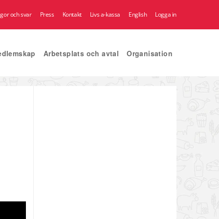
ågor och svar
Press
Kontakt
Livs a-kassa
English
Logga in
edlemskap
Arbetsplats och avtal
Organisation