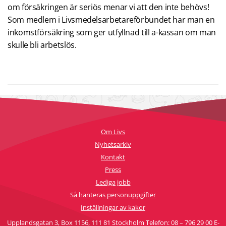
om försäkringen är seriös menar vi att den inte behövs!
Som medlem i Livsmedelsarbetareförbundet har man en
inkomstförsäkring som ger utfyllnad till a-kassan om man
skulle bli arbetslös.
Om Livs
Nyhetsarkiv
Kontakt
Press
Lediga jobb
Så hanteras personuppgifter
Inställningar av kakor
Upplandsgatan 3, Box 1156, 111 81 Stockholm Telefon: 08 – 796 29 00 E-