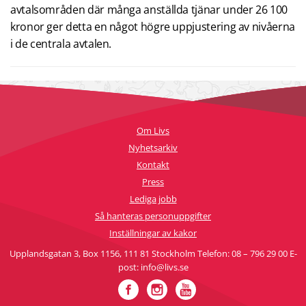
avtalsområden där många anställda tjänar under 26 100
kronor ger detta en något högre uppjustering av nivåerna
i de centrala avtalen.
Om Livs
Nyhetsarkiv
Kontakt
Press
Lediga jobb
Så hanteras personuppgifter
Inställningar av kakor
Upplandsgatan 3, Box 1156, 111 81 Stockholm Telefon: 08 – 796 29 00 E-
post: info@livs.se
Facebook
Instagram
YouTube