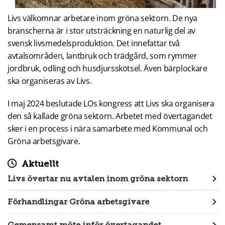
Livs välkomnar arbetare inom gröna sektorn. De nya
branscherna är i stor utsträckning en naturlig del av
svensk livsmedelsproduktion. Det innefattar två
avtalsområden, lantbruk och trädgård, som rymmer
jordbruk, odling och husdjursskötsel. Även bärplockare
ska organiseras av Livs.
I maj 2024 beslutade LOs kongress att Livs ska organisera
den så kallade gröna sektorn. Arbetet med övertagandet
sker i en process i nära samarbete med Kommunal och
Gröna arbetsgivare.
Aktuellt
Livs övertar nu avtalen inom gröna sektorn
Förhandlingar Gröna arbetsgivare
Gemensamt möte inför övertagandet