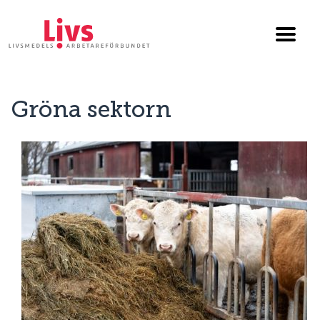
Till startsidan
Växla
menyn
Gröna sektorn