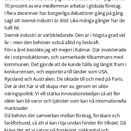
70 procent av era medlemmar arbetar i globala företag.
I flera decennier har borgerliga debattörer gång på gång
sagt att svensk industri är död. Lika många gånger har de
haft fel.
Svensk industri är världsledande. Den är i högsta grad vid
liv – men den behöver också alltid ny livskraft.
Förra året besökte jag ett mejeri i Kalmar. Där investerade
de i ostproduktionen, och samverkade tillsammans med
kommunen. Det gjorde att de kunde hålla sig längst fram i
konkurrensen, och exportera till länder som USA,
Ryssland och Australien. De siktade till och med på Paris.
Det är det här vi vill skapa mer av, genom en aktiv
näringspolitik. Vi vill stärka innovationskedjan så att fler
idéer kan bli varor och tjänster som kan nå internationella
marknader.
Då behövs det samverkan mellan företag, forskare och
fackförbund, så att vi kan röja undan hinder för tillväxt. Då
krävs det att vi satsar på forskning, riskkapital och