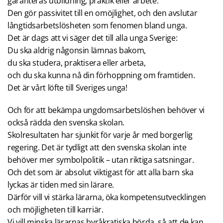
garanteras utbildning, praktik eller arbete.
Den gör passivitet till en omöjlighet, och den avslutar
långtidsarbetslösheten som fenomen bland unga.
Det är dags att vi säger det till alla unga Sverige:
Du ska aldrig någonsin lämnas bakom,
du ska studera, praktisera eller arbeta,
och du ska kunna nå din förhoppning om framtiden.
Det är vårt löfte till Sveriges unga!
Och för att bekämpa ungdomsarbetslöshen behöver vi
också rädda den svenska skolan.
Skolresultaten har sjunkit för varje år med borgerlig
regering. Det är tydligt att den svenska skolan inte
behöver mer symbolpolitik – utan riktiga satsningar.
Och det som är absolut viktigast för att alla barn ska
lyckas är tiden med sin lärare.
Därför vill vi stärka lärarna, öka kompetensutvecklingen
och möjligheten till karriär.
Vi vill minska lärarnas byråkratiska börda, så att de kan