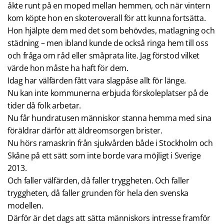
åkte runt på en moped mellan hemmen, och när vintern
kom köpte hon en skoteroverall för att kunna fortsätta.
Hon hjälpte dem med det som behövdes, matlagning och
städning – men ibland kunde de också ringa hem till oss
och fråga om råd eller småprata lite. Jag förstod vilket
värde hon måste ha haft för dem.
Idag har välfärden fått vara slagpåse allt för länge.
Nu kan inte kommunerna erbjuda förskoleplatser på de
tider då folk arbetar.
Nu får hundratusen människor stanna hemma med sina
föräldrar därför att äldreomsorgen brister.
Nu hörs ramaskrin från sjukvården både i Stockholm och
Skåne på ett sätt som inte borde vara möjligt i Sverige
2013.
Och faller välfärden, då faller tryggheten. Och faller
tryggheten, då faller grunden för hela den svenska
modellen.
Därför är det dags att sätta människors intresse framför