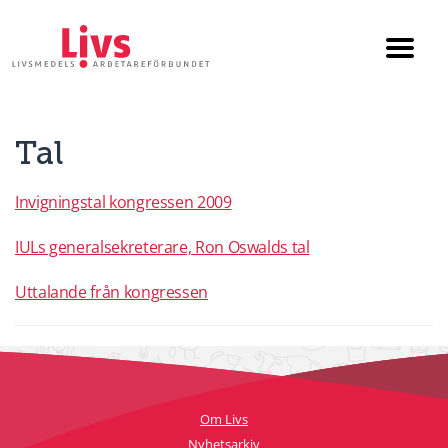
Till startsidan
Växla
menyn
Tal
Invigningstal kongressen 2009
IULs generalsekreterare, Ron Oswalds tal
Uttalande från kongressen
Om Livs
Nyhetsarkiv