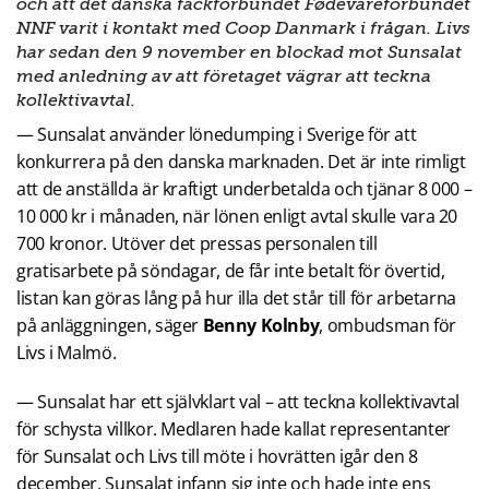
och att det danska fackförbundet Fødevareforbundet
NNF varit i kontakt med Coop Danmark i frågan. Livs
har sedan den 9 november en blockad mot Sunsalat
med anledning av att företaget vägrar att teckna
kollektivavtal.
— Sunsalat använder lönedumping i Sverige för att
konkurrera på den danska marknaden. Det är inte rimligt
att de anställda är kraftigt underbetalda och tjänar 8 000 –
10 000 kr i månaden, när lönen enligt avtal skulle vara 20
700 kronor. Utöver det pressas personalen till
gratisarbete på söndagar, de får inte betalt för övertid,
listan kan göras lång på hur illa det står till för arbetarna
på anläggningen, säger
Benny Kolnby
, ombudsman för
Livs i Malmö.
— Sunsalat har ett självklart val – att teckna kollektivavtal
för schysta villkor. Medlaren hade kallat representanter
för Sunsalat och Livs till möte i hovrätten igår den 8
december. Sunsalat infann sig inte och hade inte ens