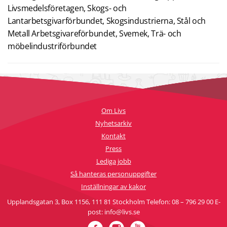
Livsmedelsföretagen, Skogs- och
Lantarbetsgivarförbundet, Skogsindustrierna, Stål och
Metall Arbetsgivareförbundet, Svemek, Trä- och
möbelindustriförbundet
Om Livs
Nyhetsarkiv
Kontakt
Press
Lediga jobb
Så hanteras personuppgifter
Inställningar av kakor
Upplandsgatan 3, Box 1156, 111 81 Stockholm Telefon: 08 – 796 29 00 E-
post: info@livs.se
Facebook
Instagram
YouTube