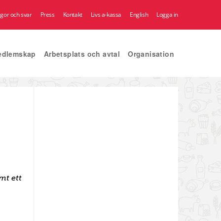
ågor och svar
Press
Kontakt
Livs a-kassa
English
Logga in
edlemskap
Arbetsplats och avtal
Organisation
mt ett