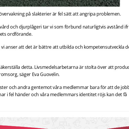
rvakning på slakterier är fel sätt att angripa problemen.
d och djurplågeri tar vi som förbund naturligtvis avstånd ifr
ets ordförande.
 vi anser att det är bättre att utbilda och kompetensutveckla d
 säkerställa detta. Livsmedelsarbetarna är stolta över att produ
uromsorg, säger Eva Guovelin.
vister och andra gentemot våra medlemmar bara för att de job
r i fel händer och våra medlemmars identitet röjs kan det få