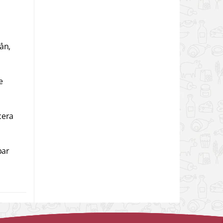
ån,
e
cera
bar