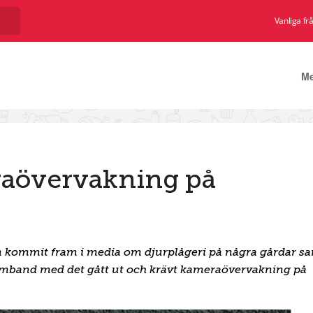
Vanliga fr
M
raövervakning på
en kommit fram i media om djurplågeri på några gårdar sa
i samband med det gått ut och krävt kameraövervakning på