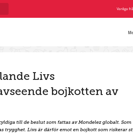
Vanliga fr
M
llande Livs
avseende bojkotten av
ldiga till de beslut som fattas av Mondelez globalt. Som
trygghet. Livs är därför emot en bojkott som riskerar st