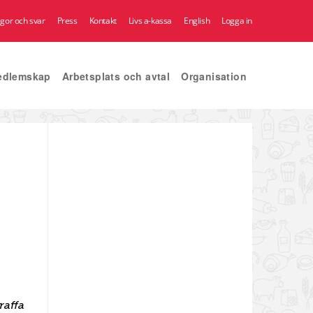
ågor och svar
Press
Kontakt
Livs a-kassa
English
Logga in
edlemskap
Arbetsplats och avtal
Organisation
raffa