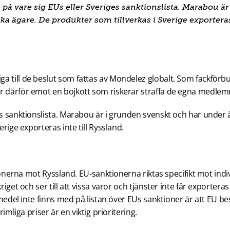
 vare sig EUs eller Sveriges sanktionslista. Marabou är 
ka ägare. De produkter som tillverkas i Sverige exportera
a till de beslut som fattas av Mondelez globalt. Som fackförb
är därför emot en bojkott som riskerar straffa de egna medle
ges sanktionslista. Marabou är i grunden svenskt och har under
erige exporteras inte till Ryssland.
ktionerna mot Ryssland. EU-sanktionerna riktas specifikt mot indi
iget och ser till att vissa varor och tjänster inte får exporteras 
vsmedel inte finns med på listan över EUs sanktioner är att EU b
rimliga priser är en viktig prioritering.