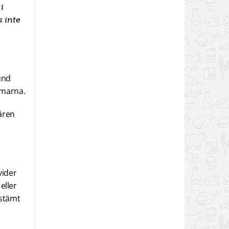
i
s inte
und
mmarna.
 åren
vider
eller
estämt