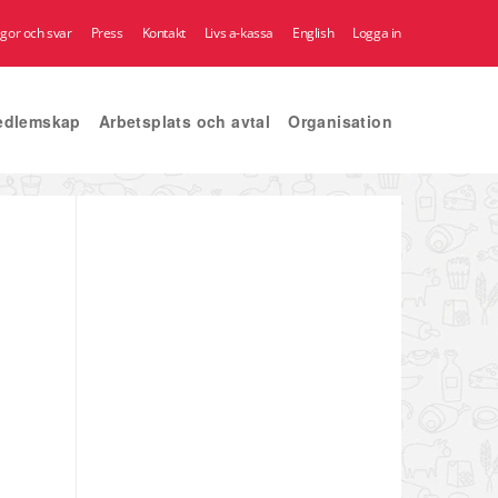
ågor och svar
Press
Kontakt
Livs a-kassa
English
Logga in
edlemskap
Arbetsplats och avtal
Organisation