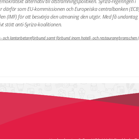
okratiskt alternativ till åtstramningspolitiken. Syriza-regeringen i
t är därför som EU-kommissionen och Europeiska centralbanken (ECB
den (IMF) för att besvärja den utmaning den utgör. Med få undantag
ivt stött anti-Syriza-koalitionen.
ls- och lantarbetareförbund samt förbund inom hotell- och restaurangbranschen 