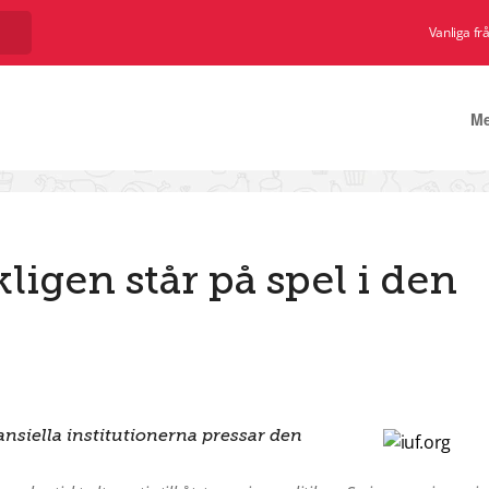
Vanliga fr
M
ligen står på spel i den
ansiella institutionerna pressar den