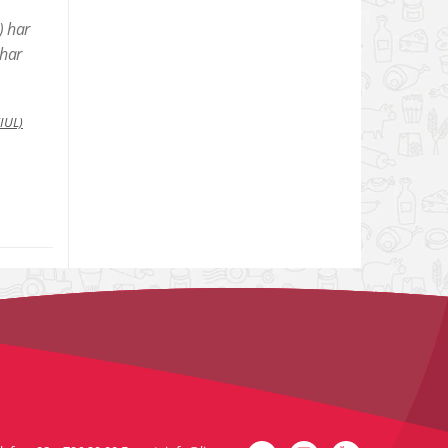
) har
 har
(IUL)