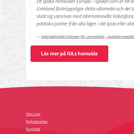
Ett spöke hemsöker Europa – spöket som är ett dem
Grekland förkroppsligar detta alternativ och de
slutit sig samman med Internationella Valutafon
politiska partier från alla läger i det tysta eller akt
Internationella Unionen för Livsmedels-, njutningsmede
Läs mer på IULs hemsida
Om Livs
Nyhetsarkiv
Kontakt